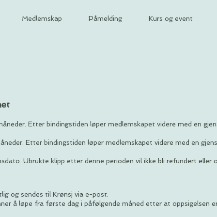
Medlemskap
Påmelding
Kurs og event
het
åneder. Etter bindingstiden løper medlemskapet videre med en gjens
neder. Etter bindingstiden løper medlemskapet videre med en gjens
sdato. Ubrukte klipp etter denne perioden vil ikke bli refundert eller 
ig og sendes til Krønsj via e-post.
er å løpe fra første dag i påfølgende måned etter at oppsigelsen e