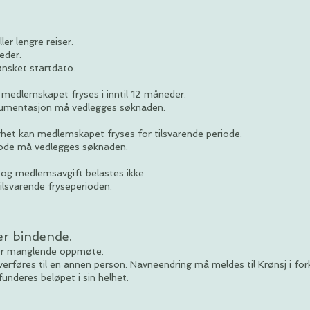
r lengre reiser.
eder.
ønsket startdato.
medlemskapet fryses i inntil 12 måneder.
okumentasjon må vedlegges søknaden.
het kan medlemskapet fryses for tilsvarende periode.
ode må vedlegges søknaden.
 og medlemsavgift belastes ikke.
ilsvarende fryseperioden.
er bindende.
ler manglende oppmøte.
verføres til en annen person. Navneendring må meldes til Krønsj i fo
efunderes beløpet i sin helhet.