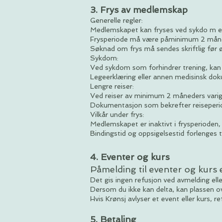
3. Frys av medlemskap
Generelle regler:
Medlemskapet kan fryses ved sykdo m elle
Frysperiode må være påminimum 2 mån
Søknad om frys må sendes skriftlig før 
Sykdom:
Ved sykdom som forhindrer trening, kan 
Legeerklæring eller annen medisinsk d
Lengre reiser:
Ved reiser av minimum 2 måneders varig
Dokumentasjon som bekrefter reiseperi
Vilkår under frys:
Medlemskapet er inaktivt i frysperioden,
Bindingstid og oppsigelsestid forlenges t
4. Eventer og kurs
Påmelding til eventer og kurs 
Det gis ingen refusjon ved avmelding el
Dersom du ikke kan delta, kan plassen o
Hvis Krønsj avlyser et event eller kurs, r
5. Betaling