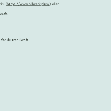
rk+ (
https://www.billwerk.plus/
) eller
talt.
ør de trer i kraft.