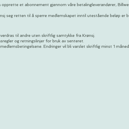
 opprette et abonnement gjennom våre betalingleverandører, Billwe
j seg retten til å sperre medlemskapet inntil utestående beløp er be
rdras til andre uten skriftlig samtykke fra Krønsj.
regler og retningslinjer for bruk av senteret.
medlemsbetingelsene. Endringer vil bli varslet skriftlig minst 1 måned f