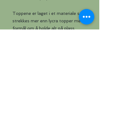
Toppene er laget i et materiale som
strekkes mer enn lycra topper med
formål om å holde alt på plass.
Denne toppen er deilig å ha på, den
puster og ryggen er smashing.
Frakt kommer i tillegg om varen skal
sendes, 1-4 topper kr 55,- i Norge.