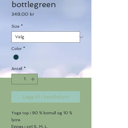
bottlegreen
Pris
349,00 kr
Size
*
Color
*
Antall
*
Legg til i handlekurv
Yoga top i 90 % bomull og 10 %
lycra.
Finnes i strl S, M, L.