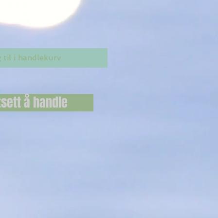
 til i handlekurv
tsett å handle