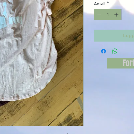
Antall
*
Legg
For